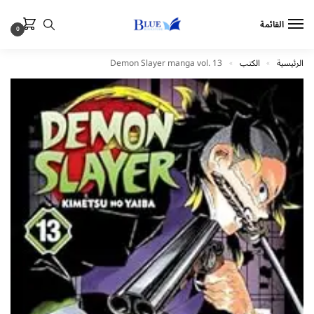
القائمة
0
الرئيسية
الكتب
Demon Slayer manga vol. 13
»
»