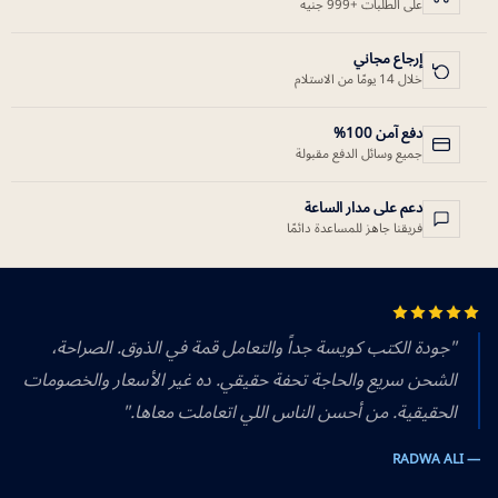
على الطلبات +999 جنيه
إرجاع مجاني
خلال 14 يومًا من الاستلام
دفع آمن 100%
جميع وسائل الدفع مقبولة
دعم على مدار الساعة
فريقنا جاهز للمساعدة دائمًا
"جودة الكتب كويسة جداً والتعامل قمة في الذوق. الصراحة،
الشحن سريع والحاجة تحفة حقيقي. ده غير الأسعار والخصومات
الحقيقية. من أحسن الناس اللي اتعاملت معاها."
— RADWA ALI