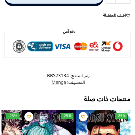
اضف للمفضلة
دفع آمن
رمز المنتج:
BBS23134
التصنيف:
Manga
منتجات ذات صلة
-25%
-25%
-25%