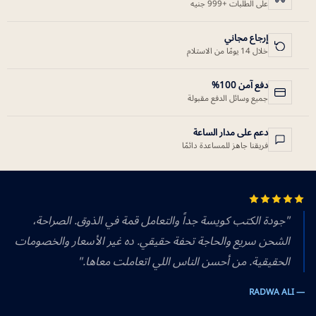
على الطلبات +999 جنيه
إرجاع مجاني
خلال 14 يومًا من الاستلام
دفع آمن 100%
جميع وسائل الدفع مقبولة
دعم على مدار الساعة
فريقنا جاهز للمساعدة دائمًا
"جودة الكتب كويسة جداً والتعامل قمة في الذوق. الصراحة،
الشحن سريع والحاجة تحفة حقيقي. ده غير الأسعار والخصومات
الحقيقية. من أحسن الناس اللي اتعاملت معاها."
— RADWA ALI