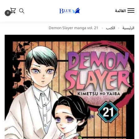
القائمة
0
الرئيسية
الكتب
Demon Slayer manga vol. 21
»
»