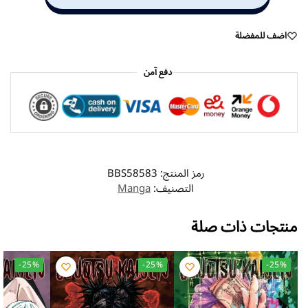
اضف للمفضلة
دفع آمن
رمز المنتج:
BBS58583
التصنيف:
Manga
منتجات ذات صلة
-25%
-25%
-25%