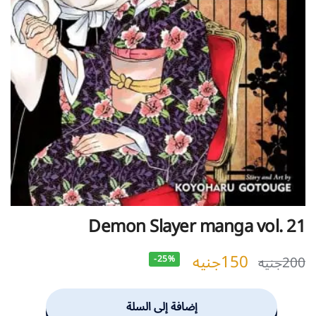
Demon Slayer manga vol. 21
150
جنيه
200
جنيه
-25%
إضافة إلى السلة