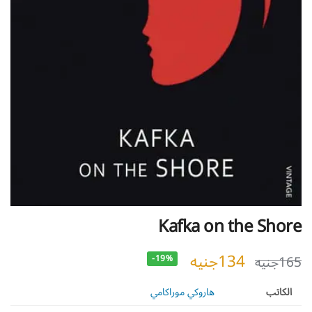
Kafka on the Shore
134
جنيه
165
جنيه
-19%
الكاتب
هاروكي موراكامي