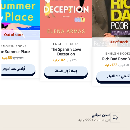
Out of stock
Out of stock
ENGLISH BOOKS
ENGLISH BOOKS
The Spanish Love
he Summer Place
Deception
ENGLISH BOOK
88
جنيه
106
جنيه
Rich Dad Poor 
102
جنيه
125
جنيه
122
جنيه
150
جنيه
أبلغني عند التوفر
إضافة إلى السلة
أبلغني عند التوفر
شحن مجاني
على الطلبات +999 جنيه