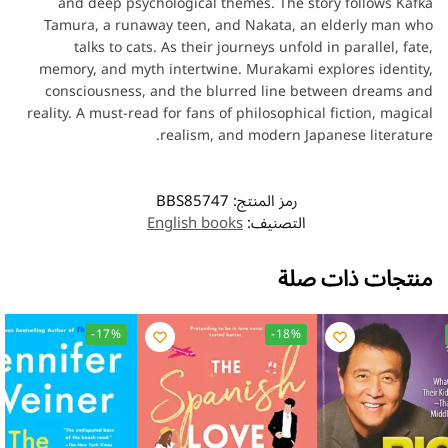
and deep psychological themes. The story follows Kafka
Tamura, a runaway teen, and Nakata, an elderly man who
talks to cats. As their journeys unfold in parallel, fate,
memory, and myth intertwine. Murakami explores identity,
consciousness, and the blurred line between dreams and
reality. A must-read for fans of philosophical fiction, magical
realism, and modern Japanese literature.
رمز المنتج:
BBS85747
التصنيف:
English books
منتجات ذات صلة
-17%
-18%