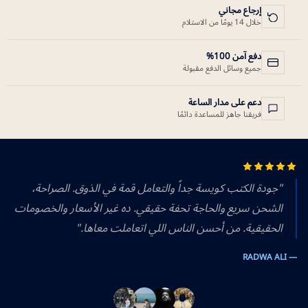
إرجاع مجاني
خلال 14 يومًا من الاستلام
دفع آمن 100%
جميع وسائل الدفع مقبولة
دعم على مدار الساعة
فريقنا جاهز للمساعدة دائمًا
"جودة الكتب كويسة جداً والتعامل قمة في الذوق. الصراحة،
الشحن سريع والحاجة تحفة حقيقي. ده غير الأسعار والخصومات
الحقيقية. من أحسن الناس اللي اتعاملت معاها."
— RADWA ALI