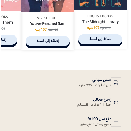
ENGLISH BOOKS
OOKS
ENGLISH BOOKS
The Midnight Library
n Thorn
You’ve Reached Sam
107
جنيه
130
جنيه
106
107
جنيه
125
جنيه
إضافة إلى السلة
إضافة
إضافة إلى السلة
شحن مجاني
على الطلبات +999 جنيه
إرجاع مجاني
خلال 14 يومًا من الاستلام
دفع آمن 100%
جميع وسائل الدفع مقبولة