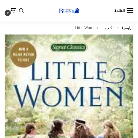
القائمة
0
الرئيسية
الكتب
Little Women
»
»