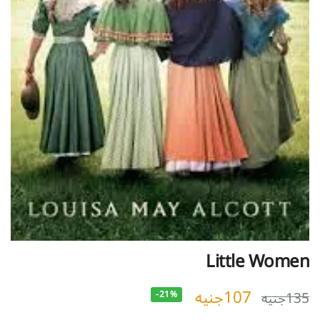
Little Women
107
جنيه
135
جنيه
-21%