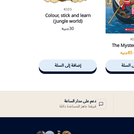
KIDS
Colour, stick and learn
(jungle world)
30
جنيه
K
The Myster
85
جنيه
ى السلة
إضافة إلى السلة
دعم على مدار الساعة
فريقنا جاهز للمساعدة دائمًا