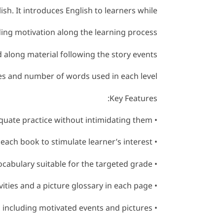
ish. It introduces English to learners while
ing motivation along the learning process.
along material following the story events.
es and number of words used in each level.
Key Features:
• Carefully graded material providing learners with adequate practice without intimidating them.
• Colourful amusing pictures throughout each book to stimulate learner’s interest.
• Use of basic grammatical structure and limited vocabulary suitable for the targeted grade.
• Simple activities and a picture glossary in each page.
• Fully dramatized stories including motivated events and pictures.