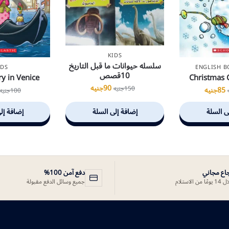
KIDS
سلسله حيوانات ما قبل التاريخ
IDS
ENGLISH 
10قصص
y in Venice
Christmas 
90
جنيه
150
جنيه
85
جنيه
100
جنيه
ى السلة
إضافة إلى السلة
إضافة إل
جاع مجاني
دفع آمن 100%
ًا من الاستلام
جميع وسائل الدفع مقبولة