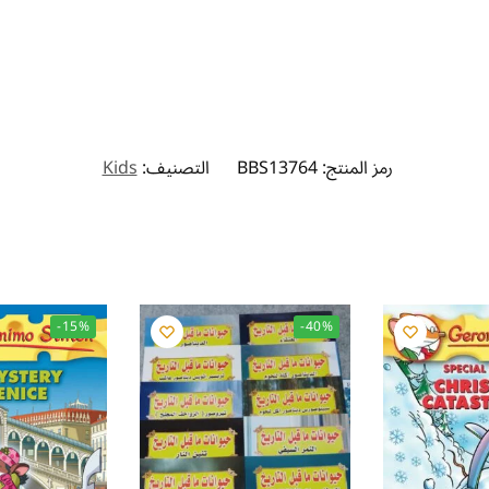
رمز المنتج:
BBS13764
التصنيف:
Kids
-15%
-40%