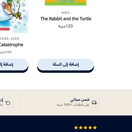
KIDS
The Rabbit and the Turtle
120
جنيه
BOOKS
,
KIDS
Catastrophe
100
جنيه
إضافة إلى السلة
إضافة إل
شحن مجاني
إر
على الطلبات +999 جنيه
خلال 14 يوم