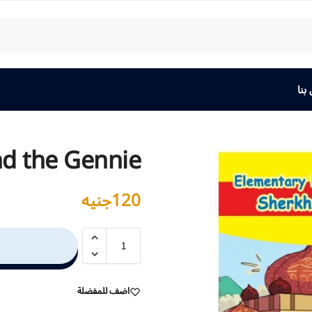
بنا
d the Gennie
120
جنيه
اضف للمفضلة