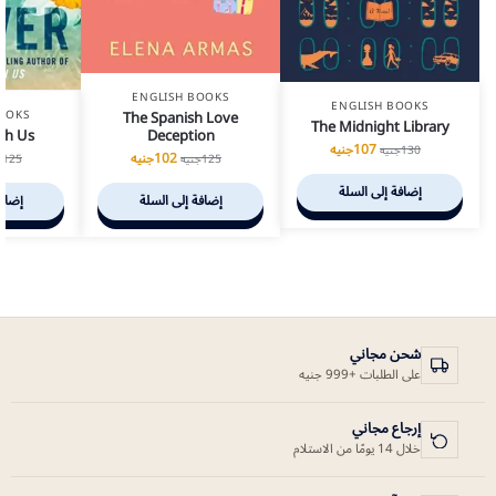
ENGLISH BOOKS
ENGLISH BOOKS
OOKS
The Spanish Love
The Midnight Library
ith Us
Deception
107
جنيه
130
جنيه
102
جنيه
125
ج
125
جنيه
إضافة إلى السلة
إضافة
إضافة إلى السلة
شحن مجاني
على الطلبات +999 جنيه
إرجاع مجاني
خلال 14 يومًا من الاستلام