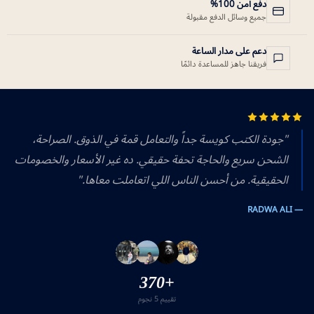
دفع آمن 100%
جميع وسائل الدفع مقبولة
دعم على مدار الساعة
فريقنا جاهز للمساعدة دائمًا
"جودة الكتب كويسة جداً والتعامل قمة في الذوق. الصراحة،
الشحن سريع والحاجة تحفة حقيقي. ده غير الأسعار والخصومات
الحقيقية. من أحسن الناس اللي اتعاملت معاها."
— RADWA ALI
+370
تقييم 5 نجوم