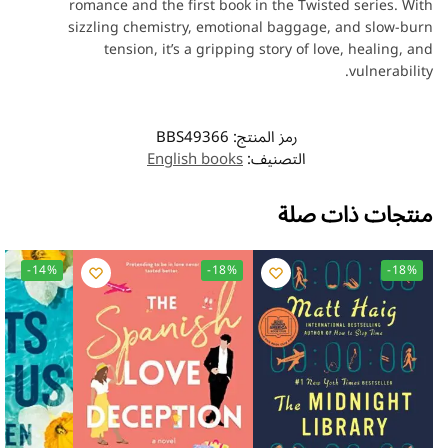
romance and the first book in the Twisted series. With
sizzling chemistry, emotional baggage, and slow-burn
tension, it’s a gripping story of love, healing, and
vulnerability.
رمز المنتج:
BBS49366
التصنيف:
English books
منتجات ذات صلة
-14%
-18%
-18%