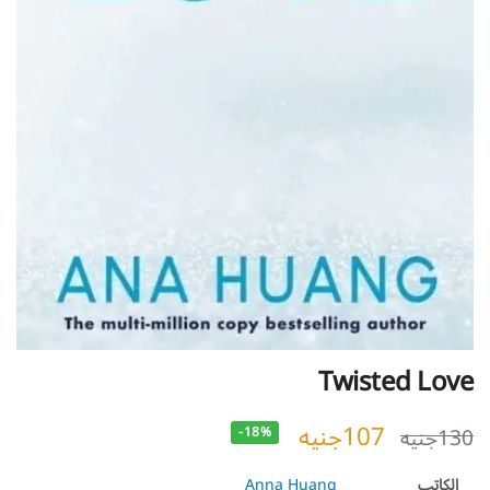
Twisted Love
107
جنيه
130
جنيه
-18%
الكاتب
Anna Huang