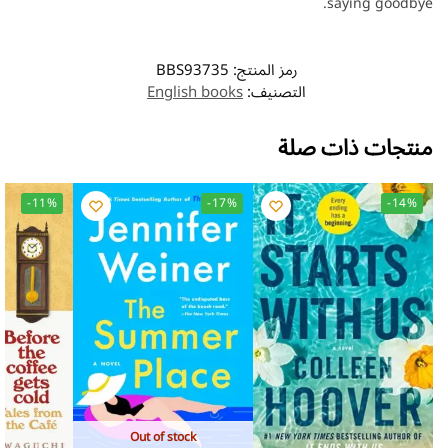
saying goodbye.
رمز المنتج:
BBS93735
التصنيف:
English books
منتجات ذات صلة
-11%
-17%
-14%
Out of stock