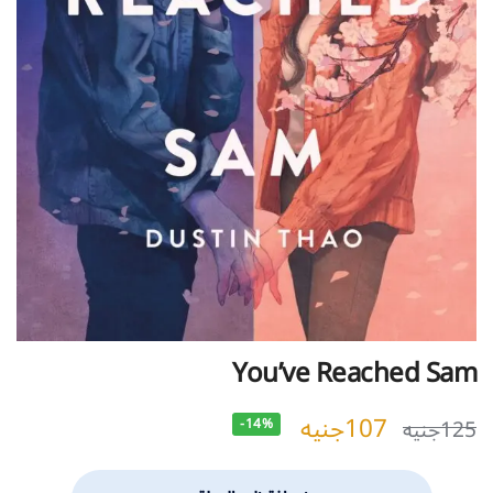
You’ve Reached Sam
107
جنيه
125
جنيه
-14%