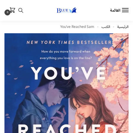
القائمة
0
الرئيسية
الكتب
You’ve Reached Sam
»
»