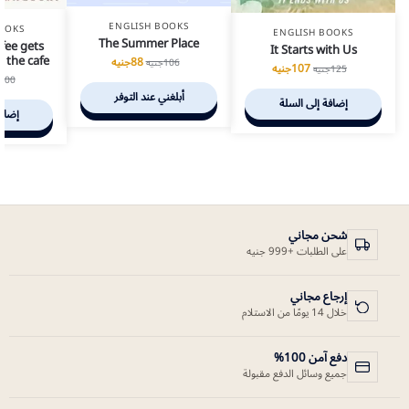
ENGLISH BOOKS
OOKS
ENGLISH BOOKS
The Summer Place
ffee gets
It Starts with Us
m the cafe
88
جنيه
106
جنيه
107
جنيه
125
جنيه
100
أبلغني عند التوفر
إضافة إلى السلة
إضافة
شحن مجاني
على الطلبات +999 جنيه
إرجاع مجاني
خلال 14 يومًا من الاستلام
دفع آمن 100%
جميع وسائل الدفع مقبولة