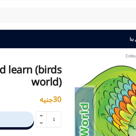
بنا
Colou
d learn (birds
world)
30
جنيه