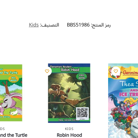
رمز المنتج:
BBS51986
التصنيف:
Kids
IDS
KIDS
nd the Turtle
Robin Hood