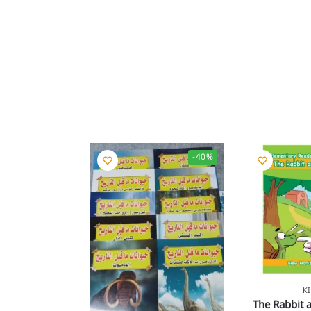
-40%
K
The Rabbit a