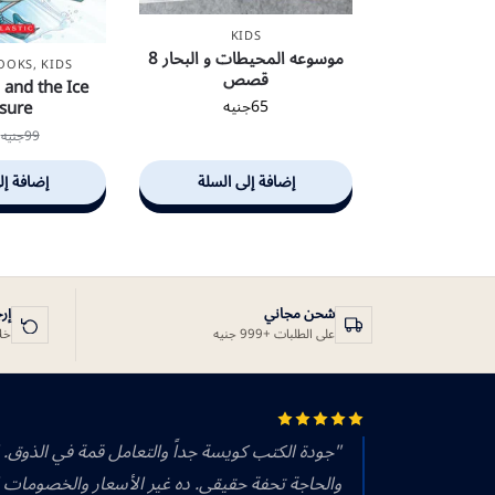
KIDS
موسوعه المحيطات و البحار 8
BOOKS
,
KIDS
قصص
 and the Ice
sure
65
جنيه
99
جنيه
إضافة إلى السلة
إضافة إل
شحن مجاني
إر
على الطلبات +999 جنيه
خلال 14 يوم
"جودة الكتب كويسة جداً والتعامل قمة في الذوق.
والحاجة تحفة حقيقي. ده غير الأسعار والخصومات 