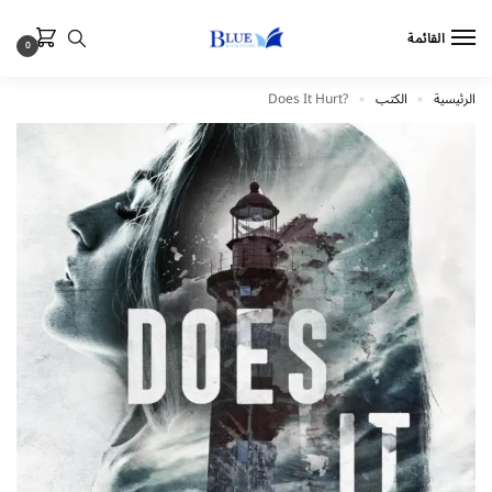
القائمة
0
الرئيسية
الكتب
?Does It Hurt
»
»