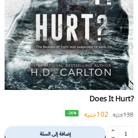
?Does It Hurt
102
جنيه
138
جنيه
-26%
إضافة إلى السلة