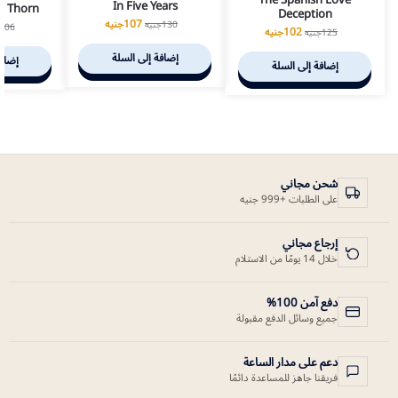
In Five Years
n Thorn
Deception
107
جنيه
130
جنيه
106
102
جنيه
125
جنيه
إضافة إلى السلة
إضافة
إضافة إلى السلة
شحن مجاني
على الطلبات +999 جنيه
إرجاع مجاني
خلال 14 يومًا من الاستلام
دفع آمن 100%
جميع وسائل الدفع مقبولة
دعم على مدار الساعة
فريقنا جاهز للمساعدة دائمًا