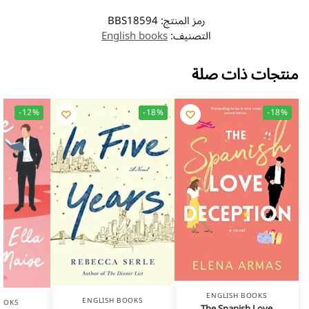
رمز المنتج:
BBS18594
التصنيف:
English books
منتجات ذات صلة
-12%
-18%
-18%
ENGLISH BOOKS
ENGLISH BOOKS
OOKS
The Spanish Love