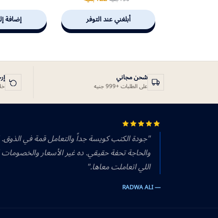
أبلغني عند التوفر
إضافة إل
شحن مجاني
إر
على الطلبات +999 جنيه
خلال 14 يوم
"جودة الكتب كويسة جداً والتعامل قمة في الذوق.
والحاجة تحفة حقيقي. ده غير الأسعار والخصومات 
اللي اتعاملت معاها."
— RADWA ALI