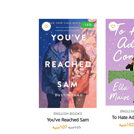
-14%
ENGLIS
ENGLISH BOOKS
To Hate A
You’ve Reached Sam
102
جنيه
107
جنيه
125
جنيه