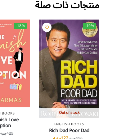
منتجات ذات صلة
-18%
-19%
Out of stock
H BOOKS
ish Love
ption
ENGLISH BOOKS
Rich Dad Poor Dad
125
جنيه
122
جنيه
150
جنيه