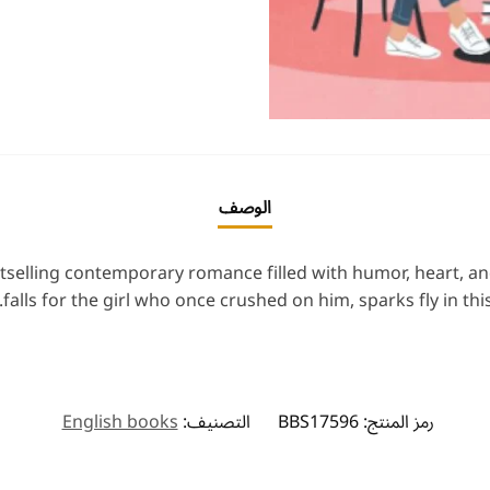
الوصف
bestselling contemporary romance filled with humor, heart,
falls for the girl who once crushed on him, sparks fly in t
رمز المنتج:
BBS17596
التصنيف:
English books