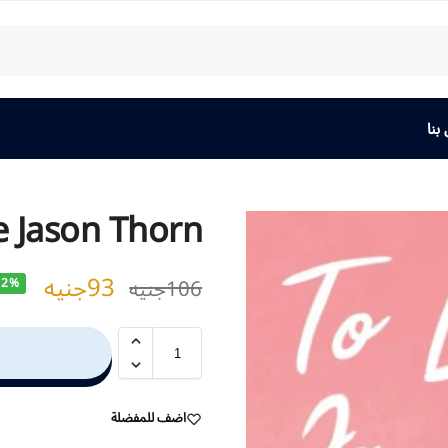
بنا
e Jason Thorn
93
جنيه
106
جنيه
12%
اضف للمفضلة