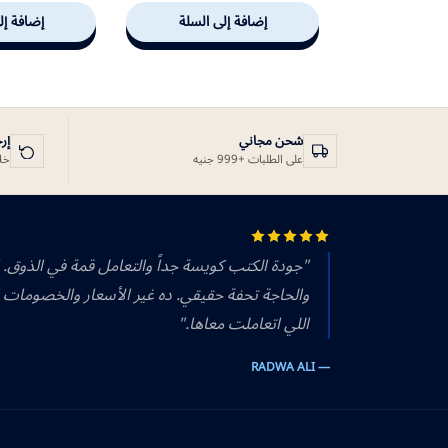
إضافة إلى السلة
إضافة إل
شحن مجاني
إر
على الطلبات +999 جنيه
خلال 14 يوم
"جودة الكتب كويسة جداً والتعامل قمة في الذوق.
والحاجة تحفة حقيقي. ده غير الأسعار والخصومات 
اللي اتعاملت معاها."
— RADWA ALI