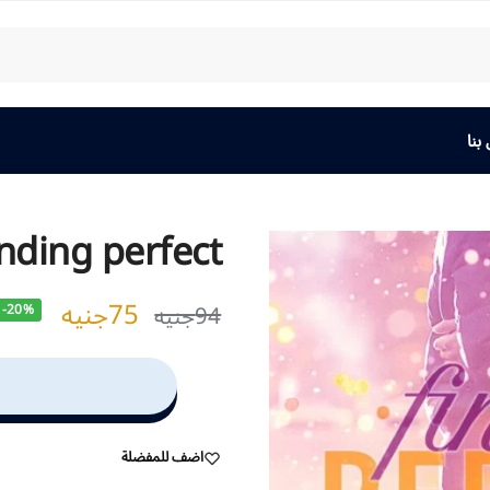
بنا
inding perfect
75
جنيه
94
جنيه
-20%
اضف للمفضلة