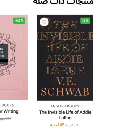
منتجات ذات صلة
-62%
-3%
H BOOKS
ENGLISH BOOKS
r Writing
The Invisible Life of Addie
LaRue
106
جنيه
145
جنيه
150
جنيه