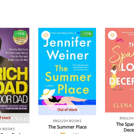
-19%
-17%
Out of stock
f stock
ENGLIS
ENGLISH BOOKS
The Span
The Summer Place
Dece
H BOOKS