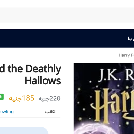
بنا
Harry P
d the Deathly
Hallows
185
جنيه
220
جنيه
%
الكاتب
 Rowling