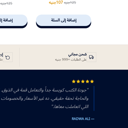
107
جنيه
125
جنيه
125
جنيه
إضافة إلى السلة
إضافة إل
شحن مجاني
إر
على الطلبات +999 جنيه
خلال 14 يوم
"جودة الكتب كويسة جداً والتعامل قمة في الذوق.
والحاجة تحفة حقيقي. ده غير الأسعار والخصومات 
اللي اتعاملت معاها."
— RADWA ALI