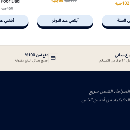
88
جنيه
 Poor Dad
106
جنيه
102
جنيه
150
جنيه
ى السلة
أبلغني عند التوفر
أبلغني عن
جاع مجاني
دفع آمن 100%
ًا من الاستلام
جميع وسائل الدفع مقبولة
 الصراحة، الشحن سريع
الحقيقية. من أحسن الناس