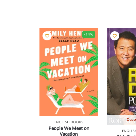
-14%
Out o
ENGLISH BOOKS
People We Meet on
ENGLIS
Vacation