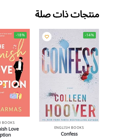
منتجات ذات صلة
-18%
-14%
H BOOKS
ENGLISH BOOKS
ish Love
Confess
ption