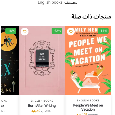
التصنيف:
English books
منتجات ذات صلة
-18%
-62%
-14%
ENGLISH BOOKS
OOKS
ENGLISH BOOKS
People We Meet on
Hex
Burn After Writing
Vacation
40
جنيه
106
جنيه
125
ج
107
جنيه
125
جنيه