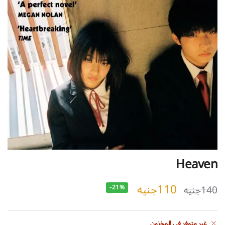
Heaven
110
جنيه
140
جنيه
-21%
غير متوفر في المخزون