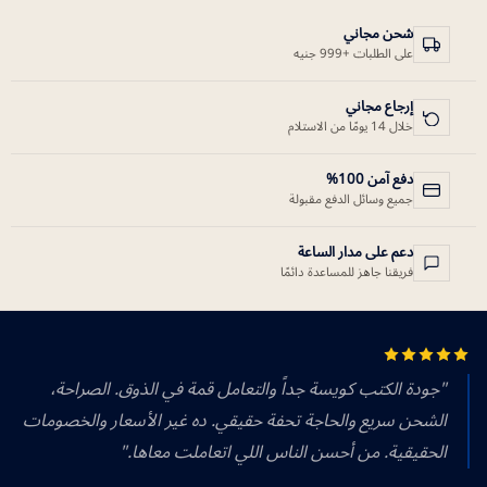
شحن مجاني
على الطلبات +999 جنيه
إرجاع مجاني
خلال 14 يومًا من الاستلام
دفع آمن 100%
جميع وسائل الدفع مقبولة
دعم على مدار الساعة
فريقنا جاهز للمساعدة دائمًا
"جودة الكتب كويسة جداً والتعامل قمة في الذوق. الصراحة،
الشحن سريع والحاجة تحفة حقيقي. ده غير الأسعار والخصومات
الحقيقية. من أحسن الناس اللي اتعاملت معاها."