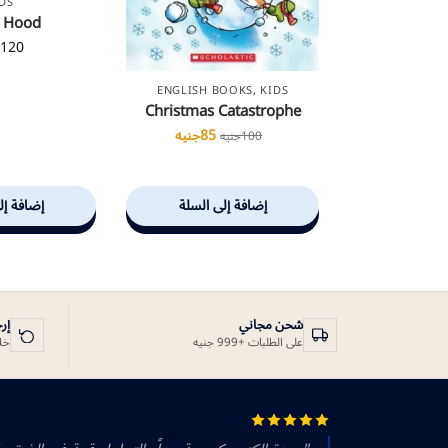
DS
 Hood
120
ج
ENGLISH BOOKS
,
KIDS
Christmas Catastrophe
85
جنيه
100
جنيه
إضافة إلى السلة
إضافة إل
شحن مجاني
إر
على الطلبات +999 جنيه
خلال 14 يوم