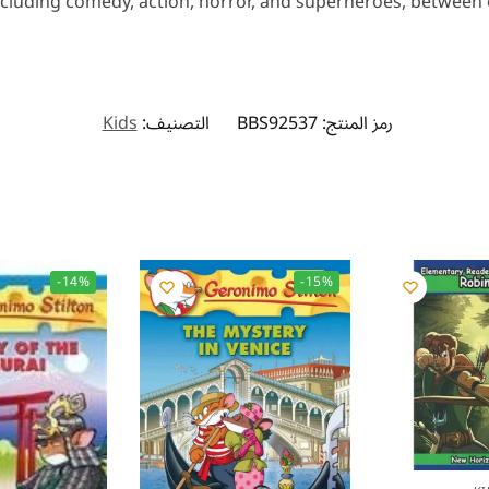
ncluding comedy, action, horror, and superheroes, between 
رمز المنتج:
BBS92537
التصنيف:
Kids
-14%
-15%