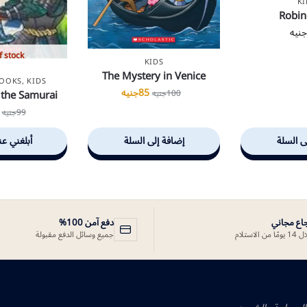
KI
Robin
نيه
f stock
KIDS
The Mystery in Venice
BOOKS
,
KIDS
85
جنيه
 the Samurai
100
جنيه
99
جنيه
ى السلة
إضافة إلى السلة
أبلغني عن
جاع مجاني
دفع آمن 100%
ًا من الاستلام
جميع وسائل الدفع مقبولة