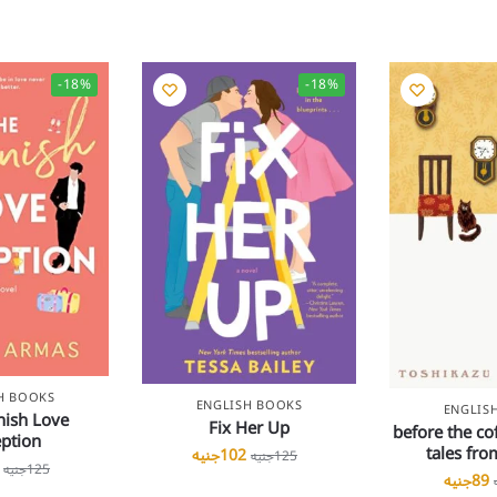
-18%
-18%
H BOOKS
ENGLISH BOOKS
ENGLIS
nish Love
Fix Her Up
before the cof
ption
tales fro
102
جنيه
125
جنيه
125
جنيه
89
جنيه