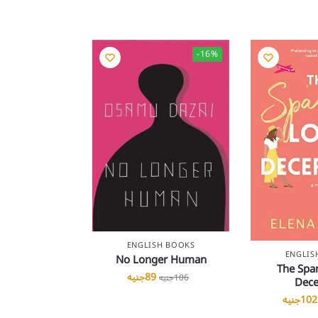
-16%
ENGLISH BOOKS
ENGLIS
No Longer Human
The Spa
89
جنيه
106
جنيه
Dece
102
جنيه