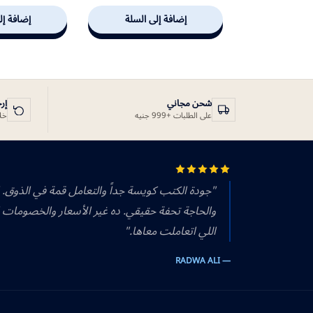
إضافة إلى السلة
إضافة إل
شحن مجاني
إر
على الطلبات +999 جنيه
خلال 14 يوم
"جودة الكتب كويسة جداً والتعامل قمة في الذوق.
والحاجة تحفة حقيقي. ده غير الأسعار والخصومات 
اللي اتعاملت معاها."
— RADWA ALI