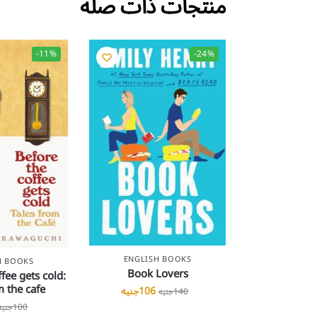
منتجات ذات صلة
-11%
-24%
ENGLISH BOOKS
H BOOKS
Book Lovers
fee gets cold:
m the cafe
106
جنيه
140
جنيه
100
جنيه