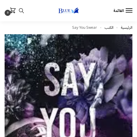
القائمة
0
الرئيسية
الكتب
Say You Swear
»
»