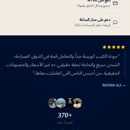
دفع آمن 100%
جميع وسائل الدفع مقبولة
دعم على مدار الساعة
فريقنا جاهز للمساعدة دائمًا
"جودة الكتب كويسة جداً والتعامل قمة في الذوق. الصراحة،
الشحن سريع والحاجة تحفة حقيقي. ده غير الأسعار والخصومات
الحقيقية. من أحسن الناس اللي اتعاملت معاها."
— RADWA ALI
+370
تقييم 5 نجوم