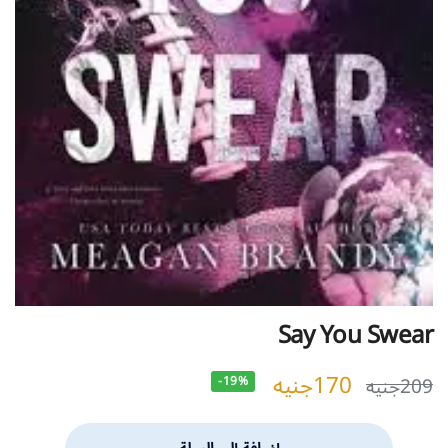
Say You Swear
170
جنيه
209
جنيه
-19%