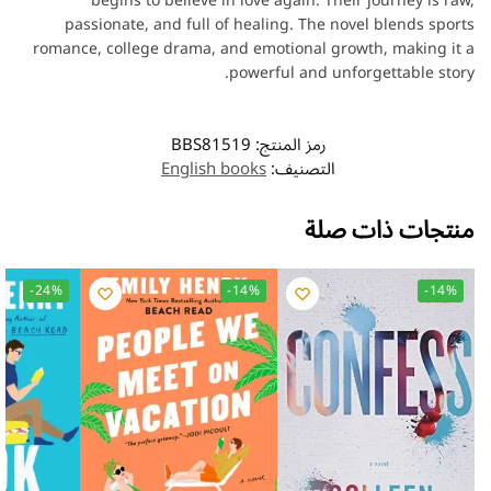
begins to believe in love again. Their journey is raw,
passionate, and full of healing. The novel blends sports
romance, college drama, and emotional growth, making it a
powerful and unforgettable story.
رمز المنتج:
BBS81519
التصنيف:
English books
منتجات ذات صلة
-24%
-14%
-14%